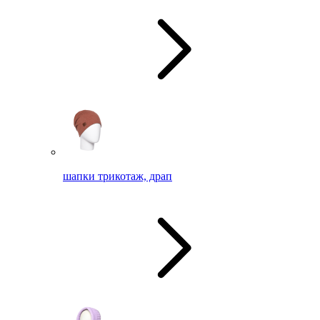
шапки трикотаж, драп