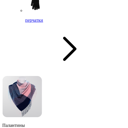
перчатки
Палантины