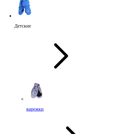
Детские
варежки