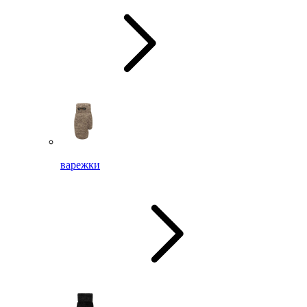
варежки