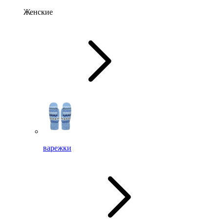
Женские
варежки