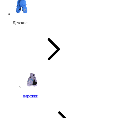
Детские
варежки