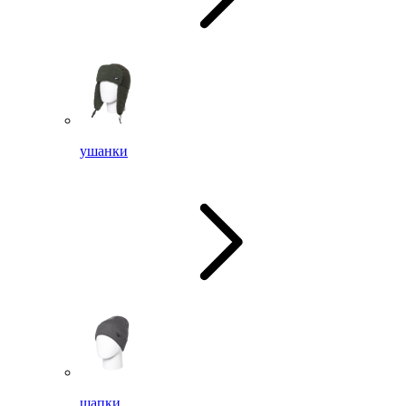
ушанки
шапки