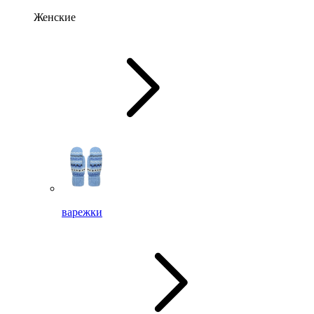
Женские
варежки