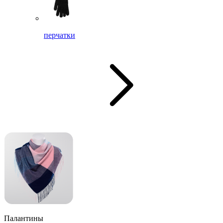
перчатки
Палантины