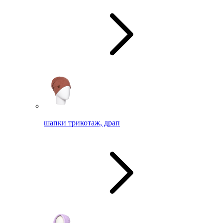
шапки трикотаж, драп