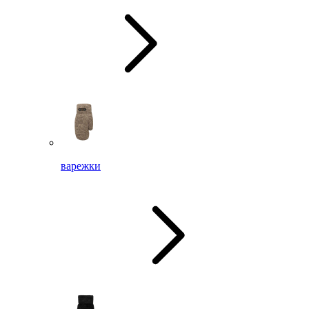
варежки