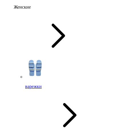
Женские
варежки