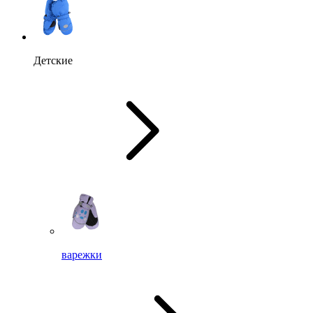
Детские
варежки