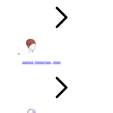
шапки трикотаж, драп