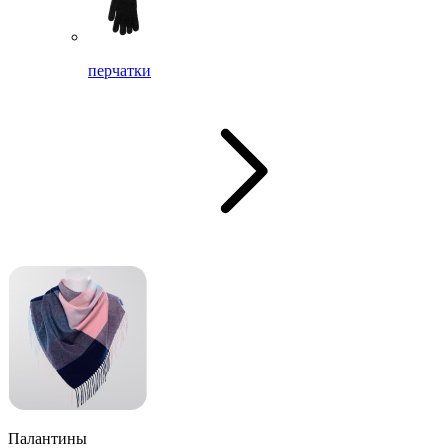
перчатки
Палантины