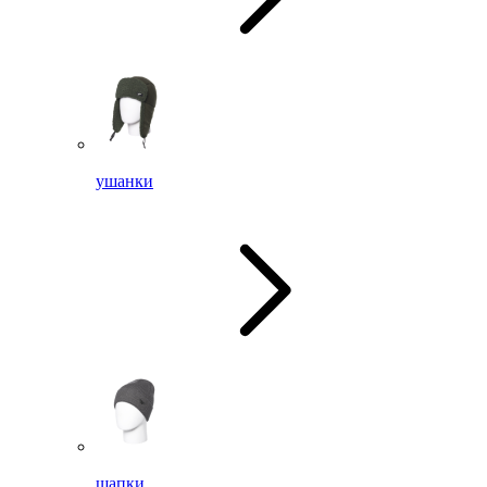
ушанки
шапки