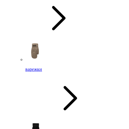
варежки