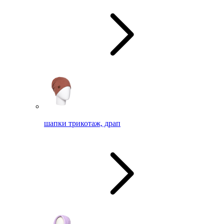
шапки трикотаж, драп