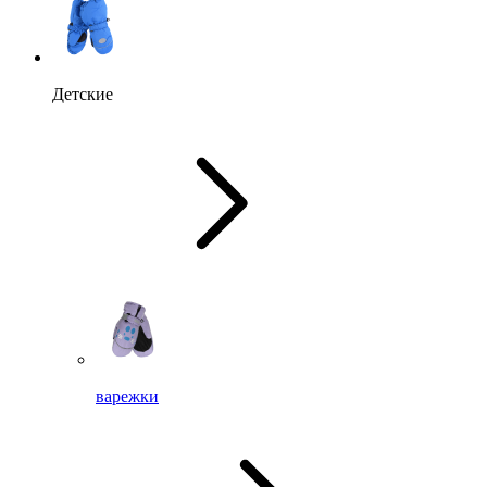
Детские
варежки