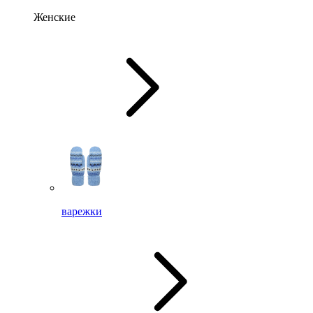
Женские
варежки