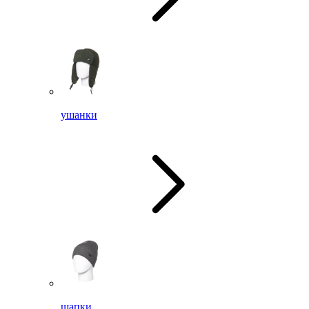
ушанки
шапки