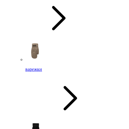
варежки