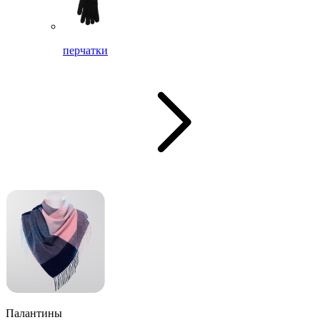
перчатки
Палантины