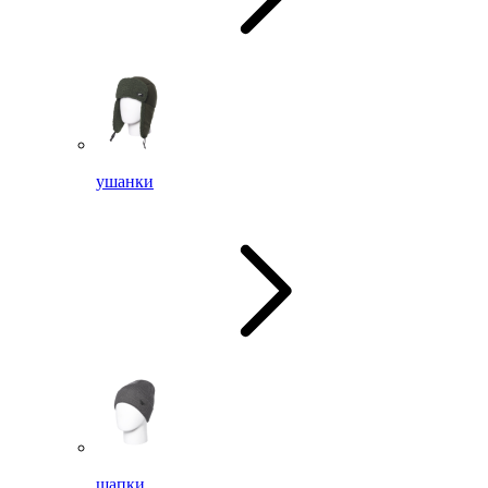
ушанки
шапки