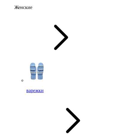
Женские
варежки