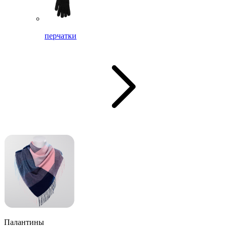
перчатки
Палантины