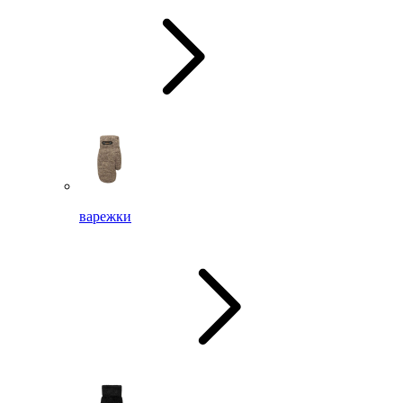
варежки