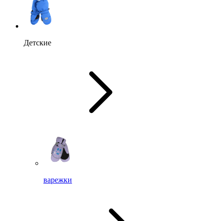
Детские
варежки