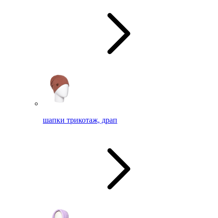
шапки трикотаж, драп