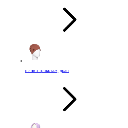
шапки трикотаж, драп