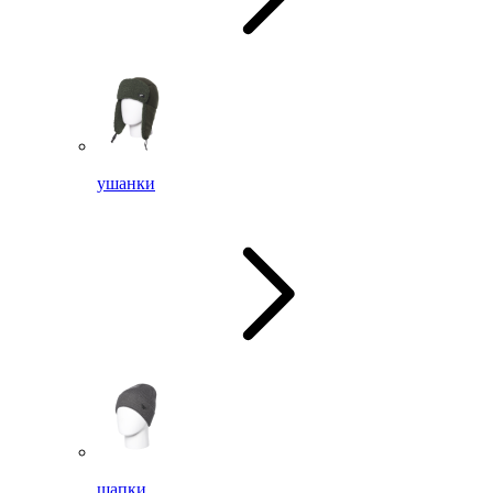
ушанки
шапки