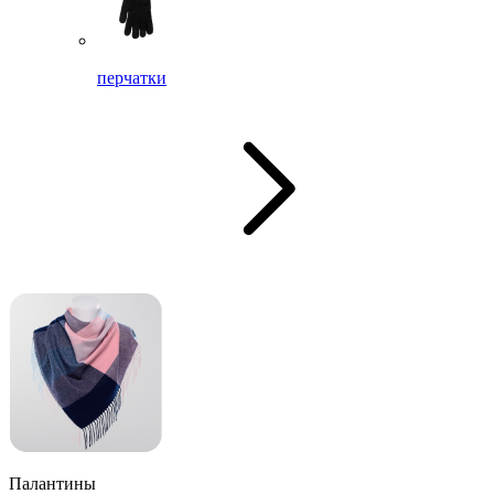
перчатки
Палантины