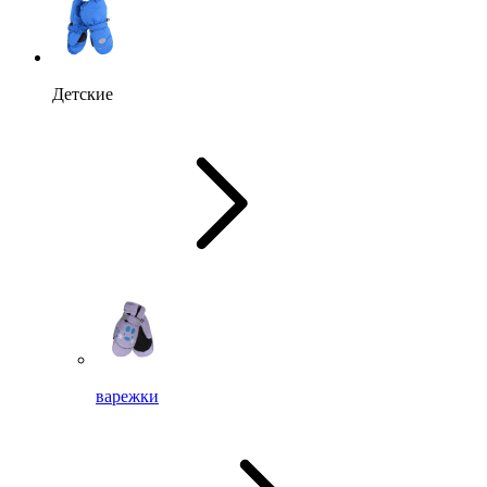
Детские
варежки