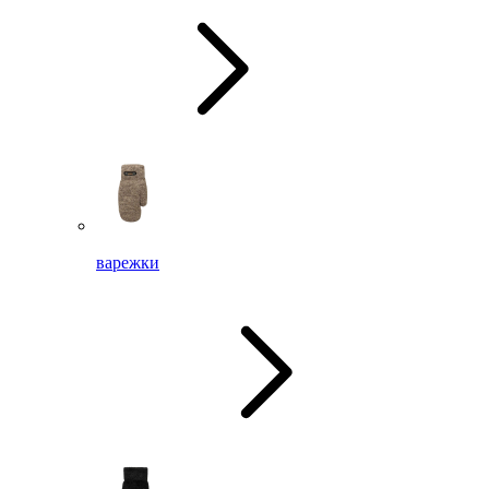
варежки