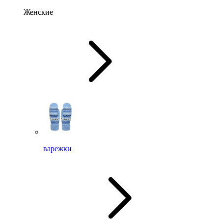
Женские
варежки