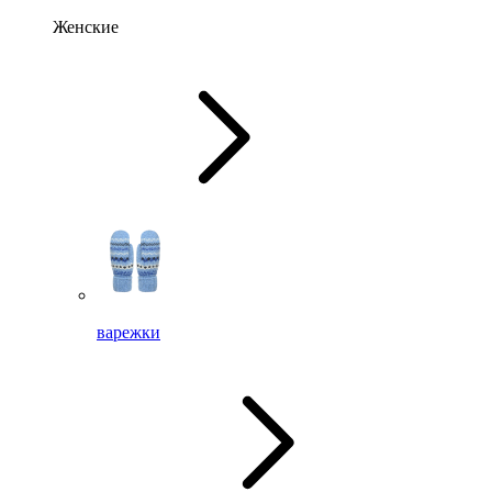
Женские
варежки