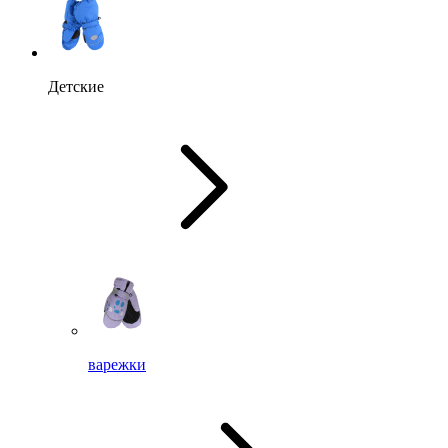
Детские
варежки