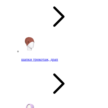
шапки трикотаж, драп