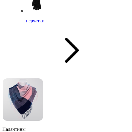
перчатки
Палантины