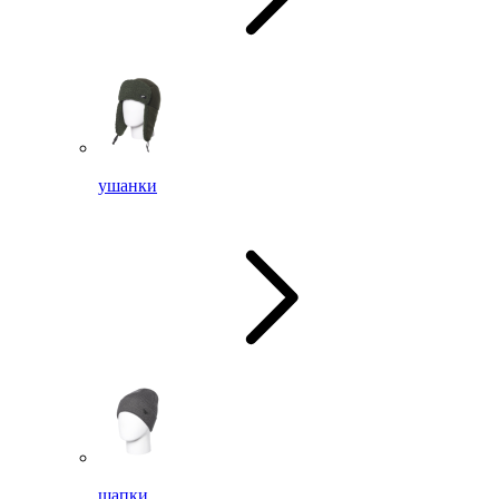
ушанки
шапки