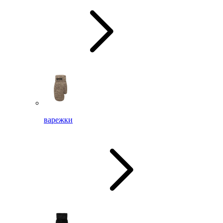
варежки