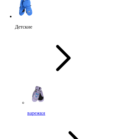
Детские
варежки