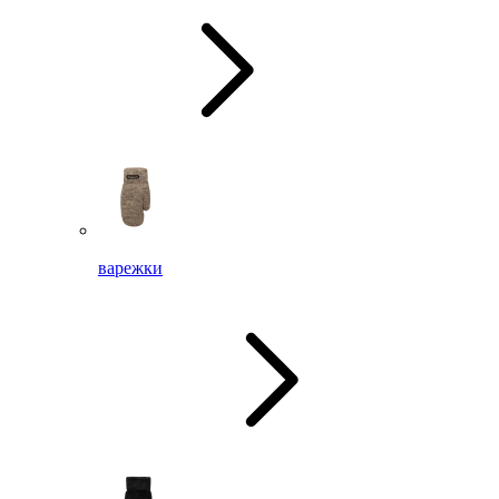
варежки