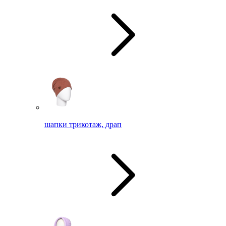
шапки трикотаж, драп