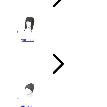
ушанки
шапки