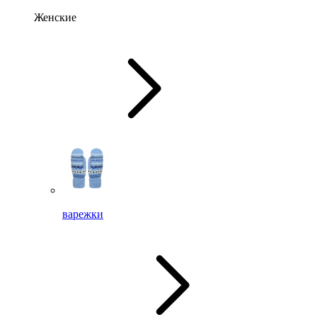
Женские
варежки