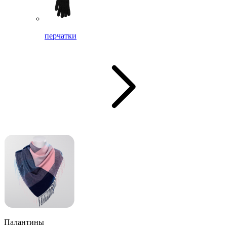
перчатки
Палантины