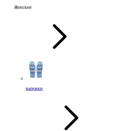
Женские
варежки