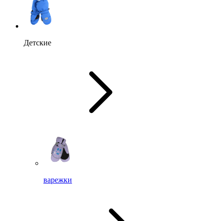
Детские
варежки