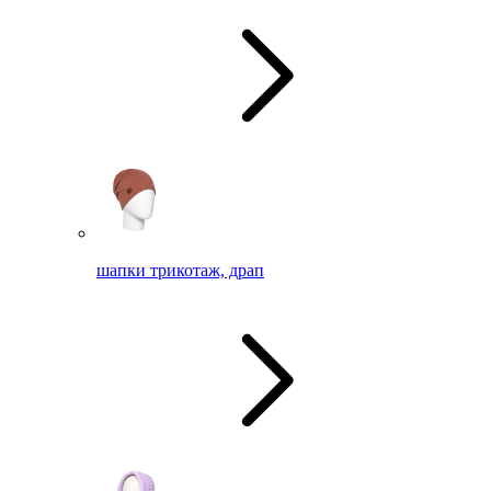
шапки трикотаж, драп