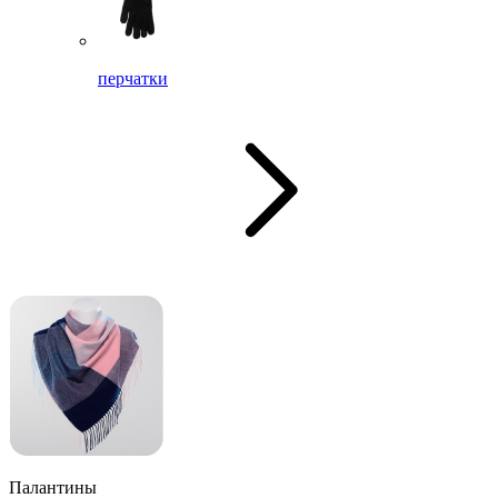
перчатки
Палантины