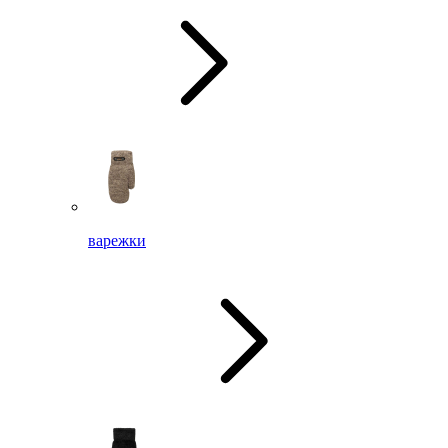
варежки