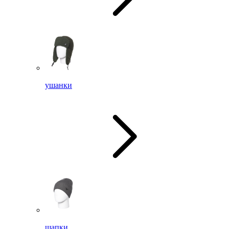
ушанки
шапки