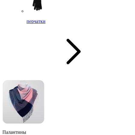
перчатки
Палантины