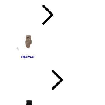
варежки