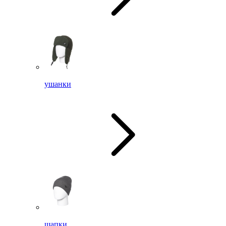
ушанки
шапки