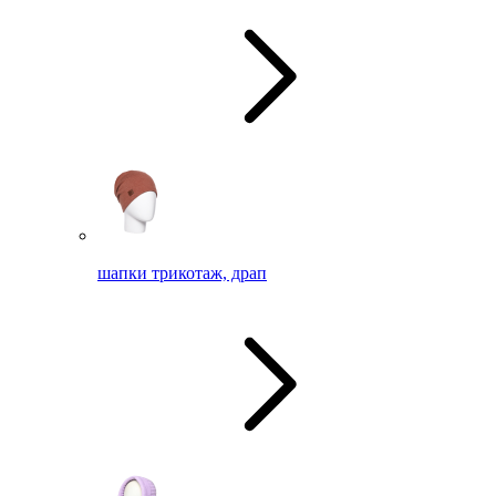
шапки трикотаж, драп