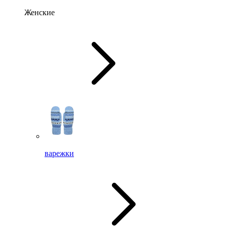
Женские
варежки