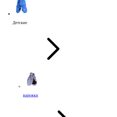
Детские
варежки