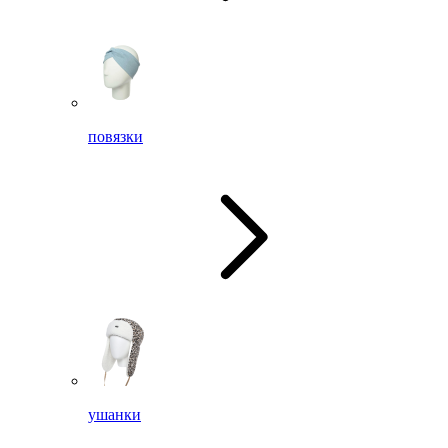
повязки
ушанки