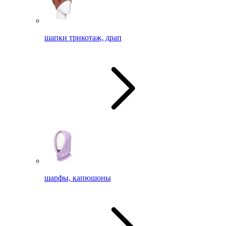
шапки трикотаж, драп
шарфы, капюшоны