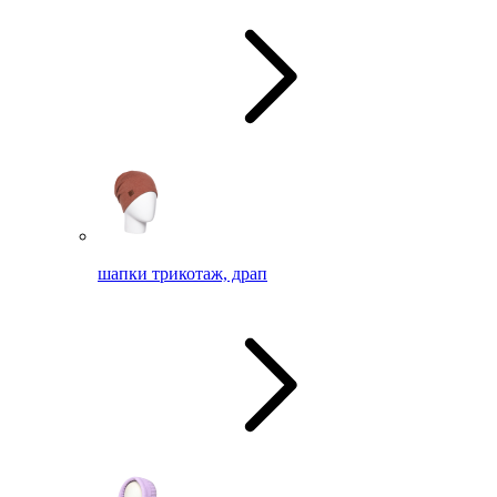
шапки трикотаж, драп