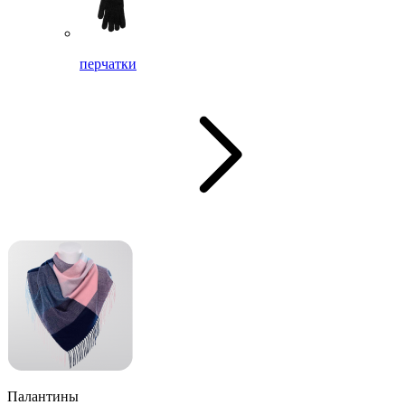
перчатки
Палантины