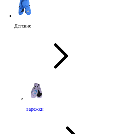
Детские
варежки