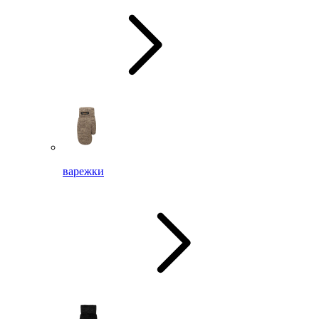
варежки