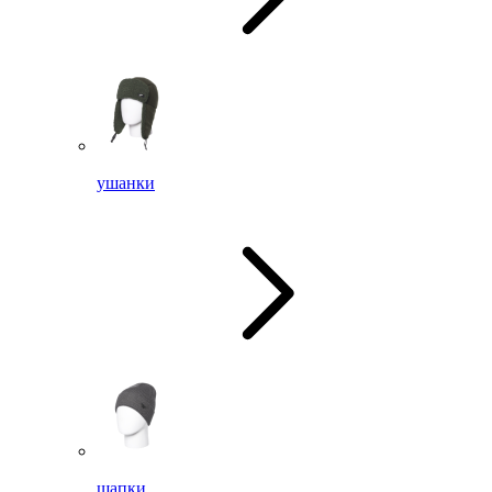
ушанки
шапки