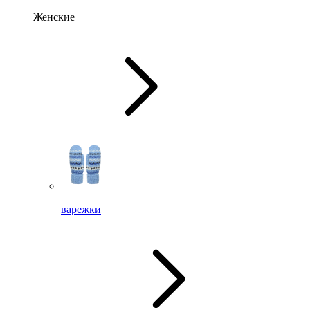
Женские
варежки