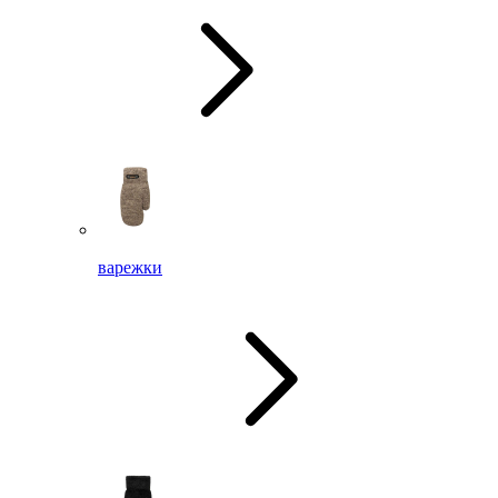
варежки