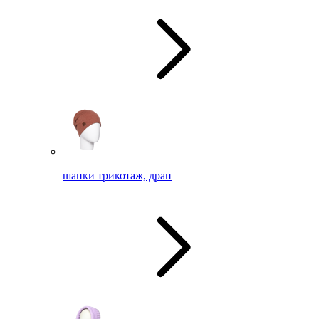
шапки трикотаж, драп