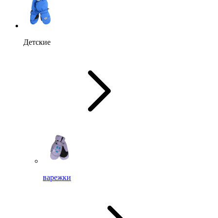
Детские
варежки