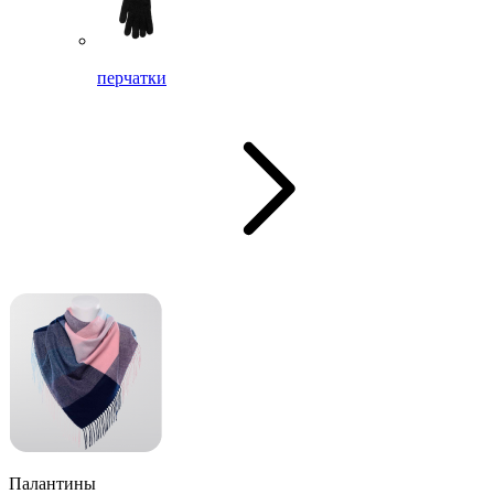
перчатки
Палантины