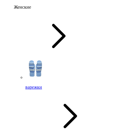
Женские
варежки