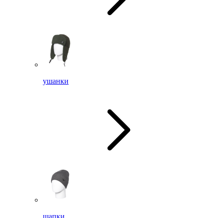
ушанки
шапки