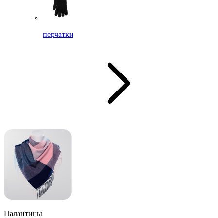
перчатки
Палантины