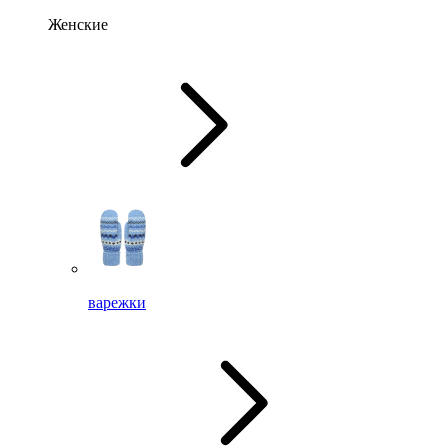
Женские
варежки