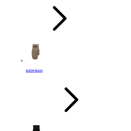
варежки