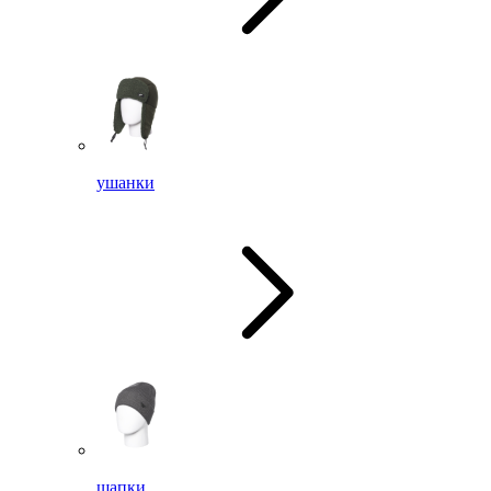
ушанки
шапки