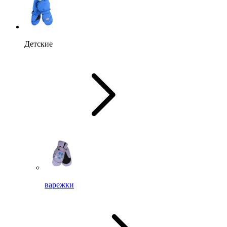
Детские
варежки