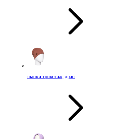
шапки трикотаж, драп