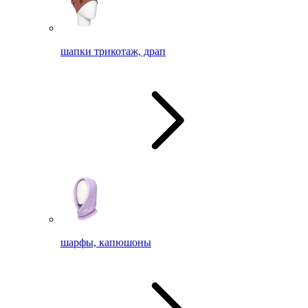
шапки трикотаж, драп
шарфы, капюшоны