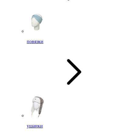
повязки
ушанки