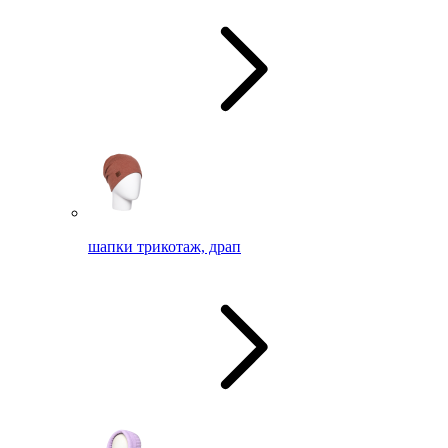
шапки трикотаж, драп