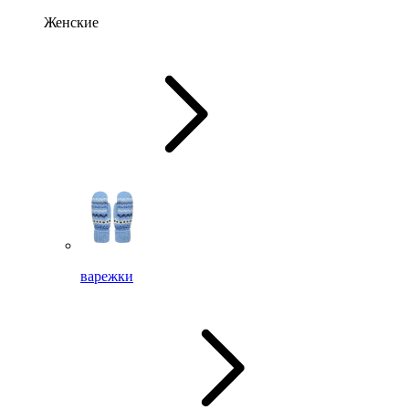
Женские
варежки