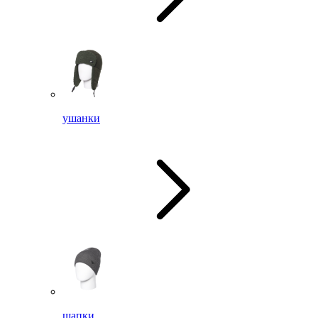
ушанки
шапки