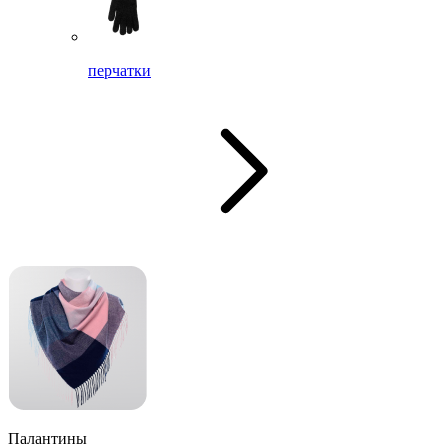
перчатки
Палантины