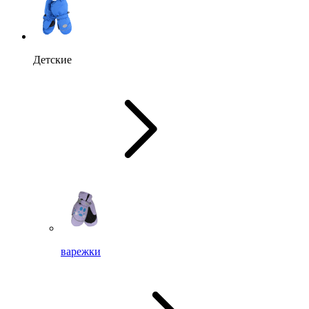
Детские
варежки