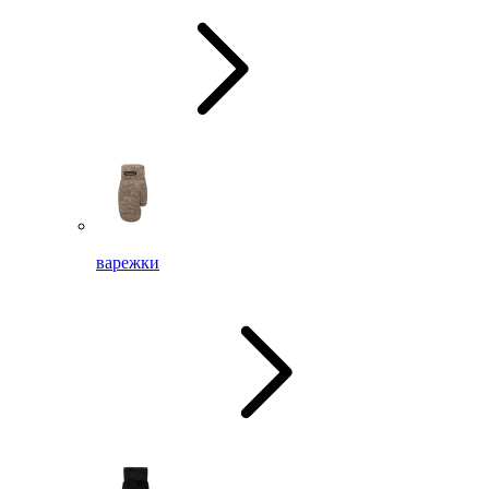
варежки