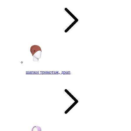
шапки трикотаж, драп