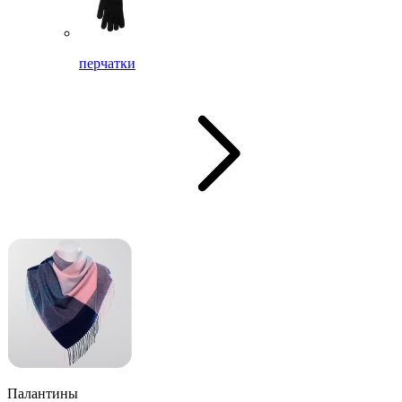
перчатки
Палантины