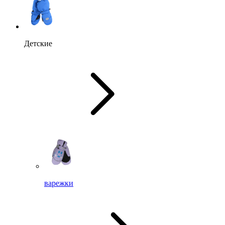
Детские
варежки