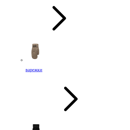
варежки