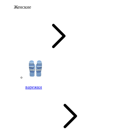
Женские
варежки