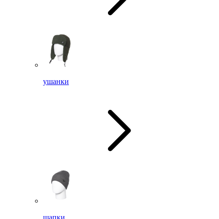
ушанки
шапки