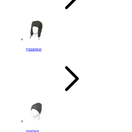
ушанки
шапки