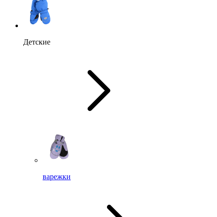
Детские
варежки