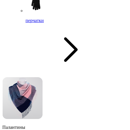
перчатки
Палантины