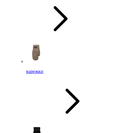
варежки