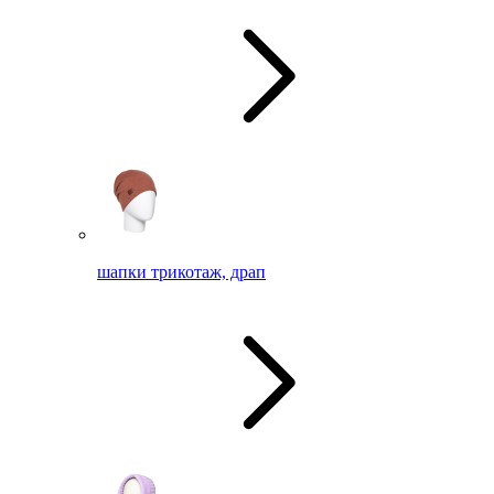
шапки трикотаж, драп