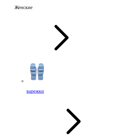
Женские
варежки