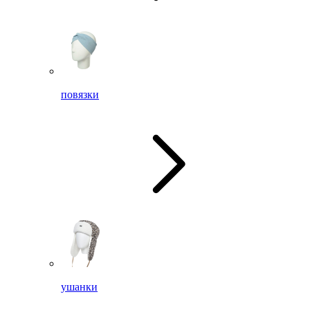
повязки
ушанки