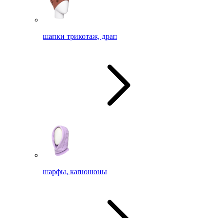
шапки трикотаж, драп
шарфы, капюшоны