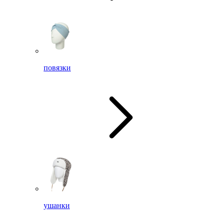
повязки
ушанки