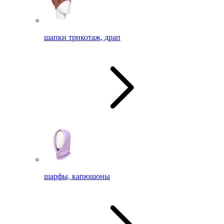
шапки трикотаж, драп
шарфы, капюшоны