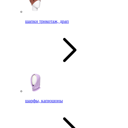
шапки трикотаж, драп
шарфы, капюшоны