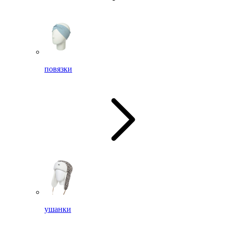
повязки
ушанки