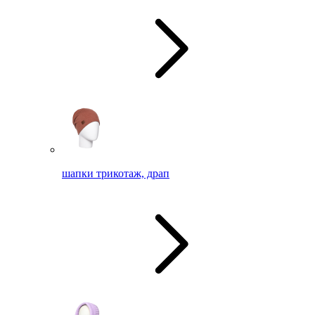
шапки трикотаж, драп