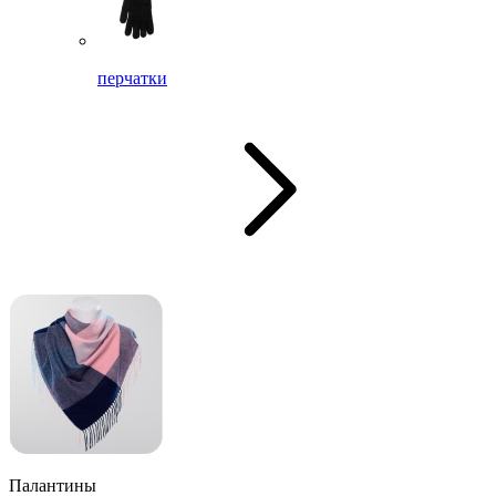
перчатки
Палантины