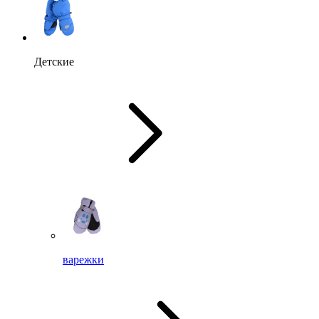
Детские
варежки