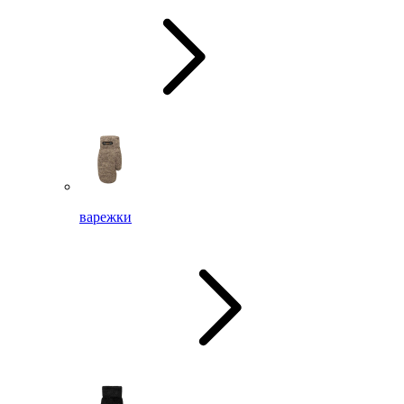
варежки