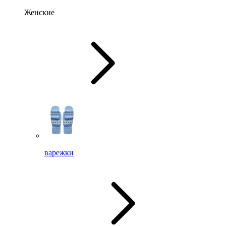
Женские
варежки