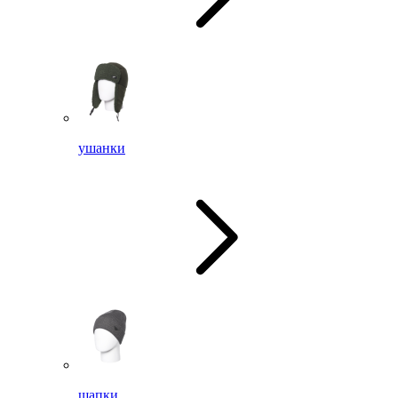
ушанки
шапки