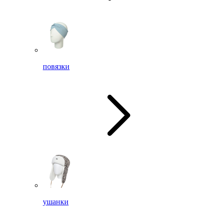
повязки
ушанки