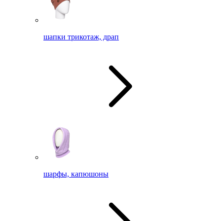
шапки трикотаж, драп
шарфы, капюшоны