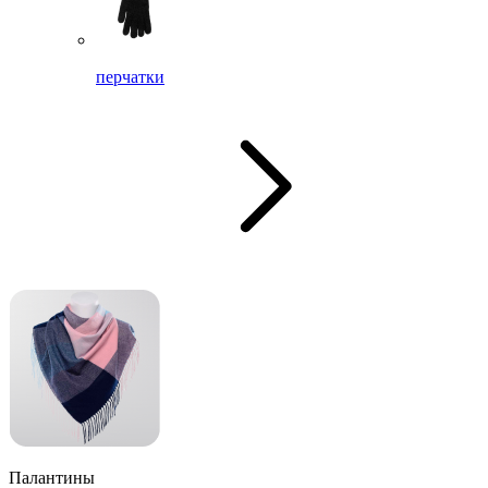
перчатки
Палантины