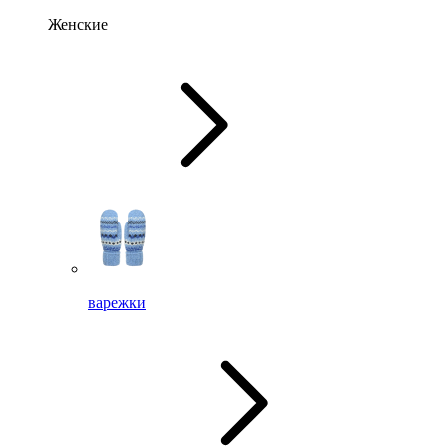
Женские
варежки