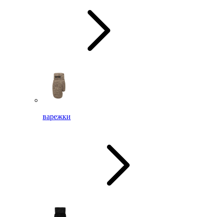
варежки