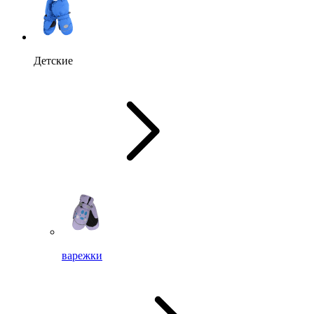
Детские
варежки