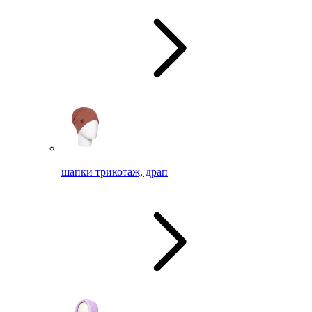
шапки трикотаж, драп