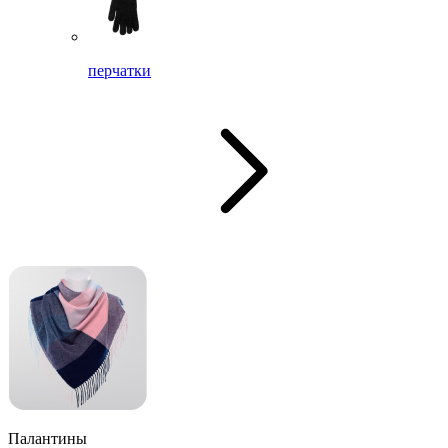
перчатки
Палантины