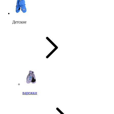
Детские
варежки