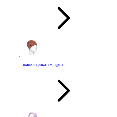
шапки трикотаж, драп