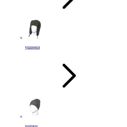
ушанки
шапки