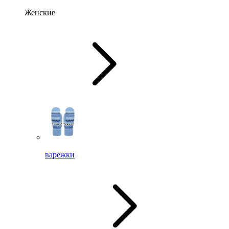
Женские
варежки