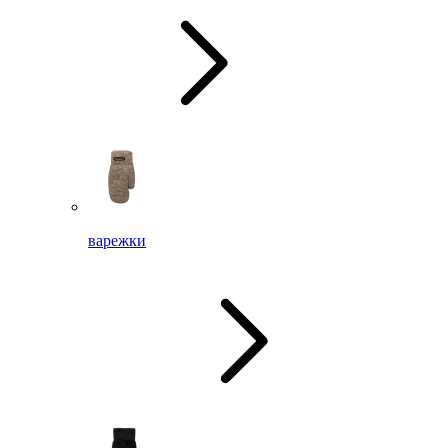
варежки