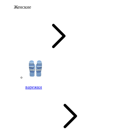
Женские
варежки