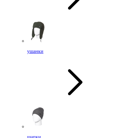
ушанки
шапки