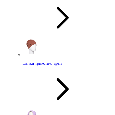
шапки трикотаж, драп