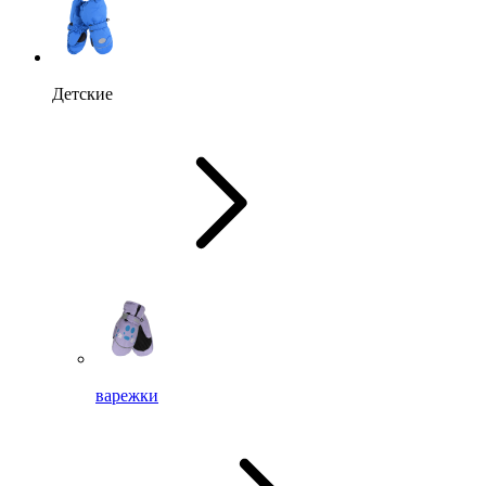
Детские
варежки