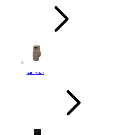
варежки