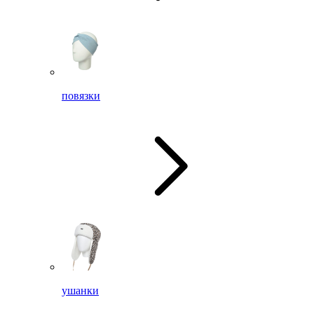
повязки
ушанки