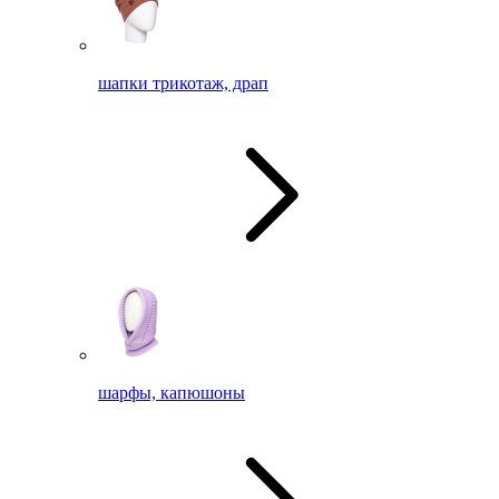
шапки трикотаж, драп
шарфы, капюшоны