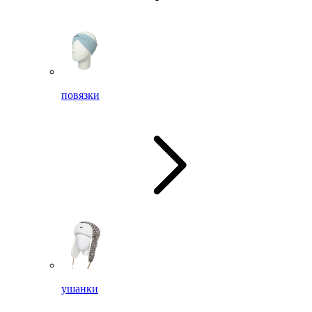
повязки
ушанки