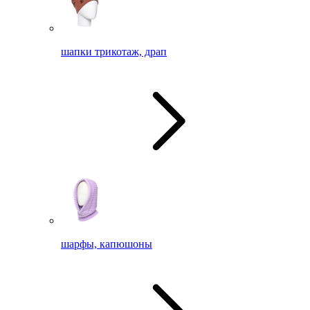
шапки трикотаж, драп
шарфы, капюшоны