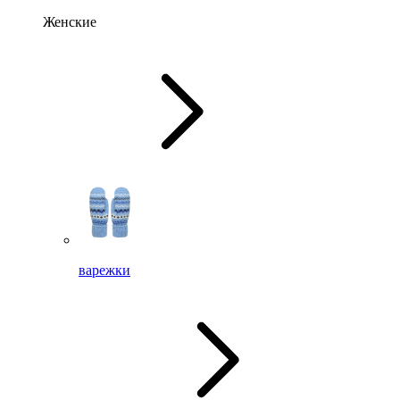
Женские
варежки