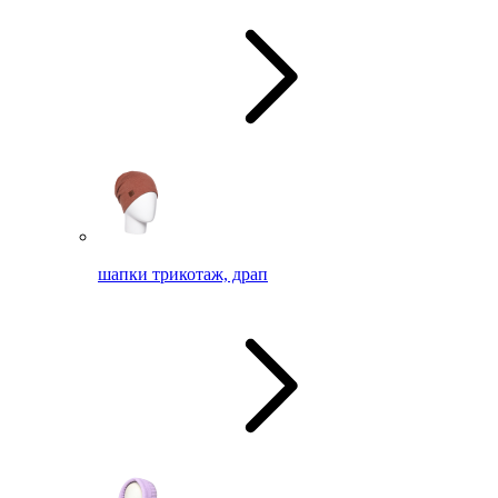
шапки трикотаж, драп