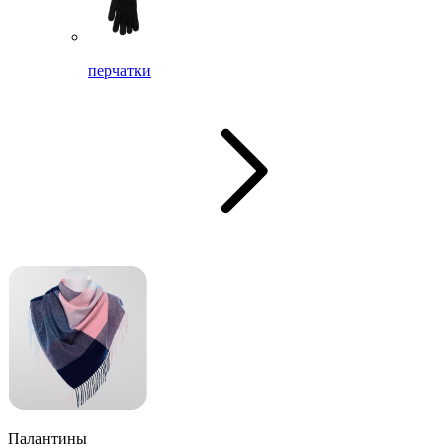
перчатки
Палантины