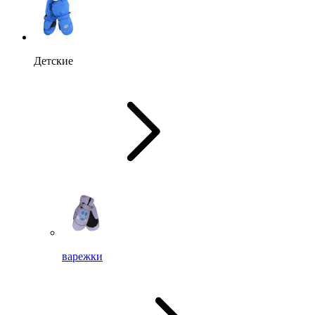
Детские
варежки