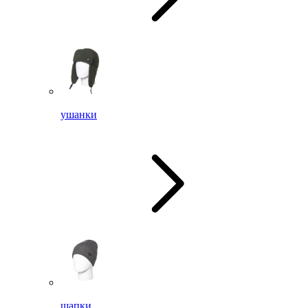
ушанки
шапки