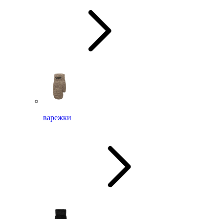
варежки