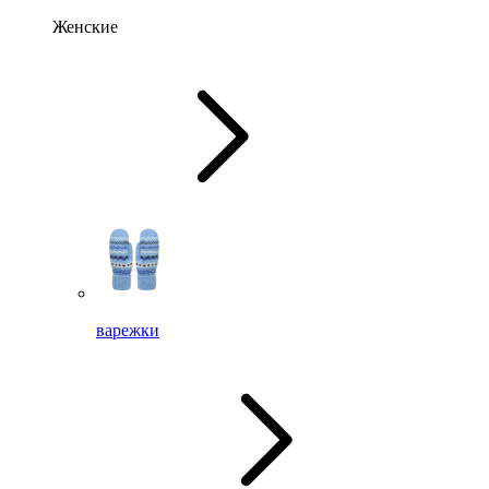
Женские
варежки