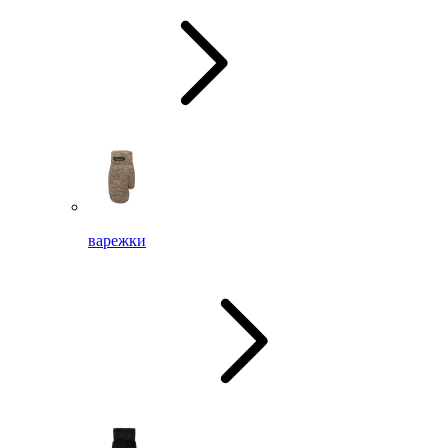
варежки