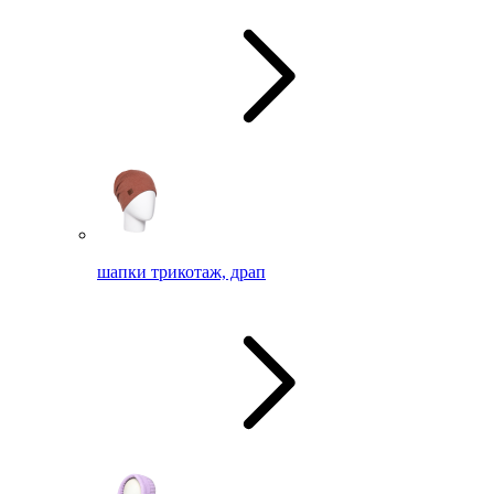
шапки трикотаж, драп