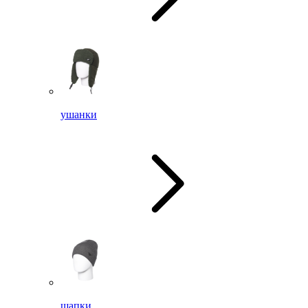
ушанки
шапки