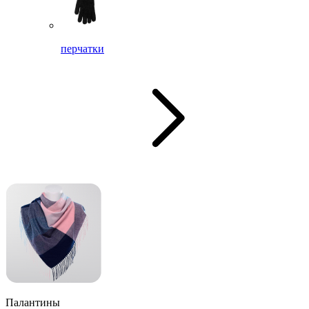
перчатки
Палантины