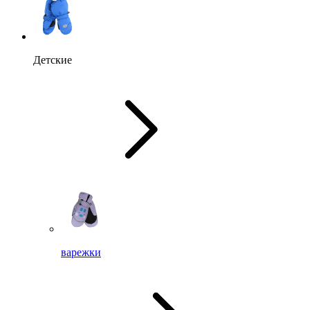
Детские
варежки