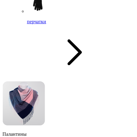
перчатки
Палантины