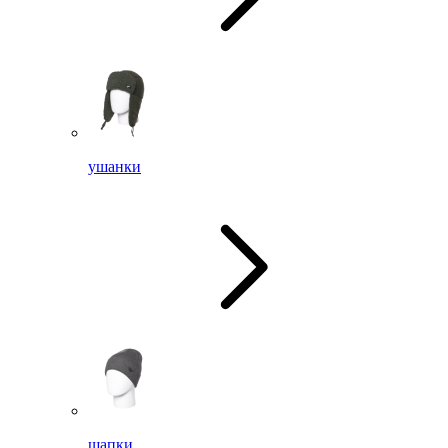
ушанки
шапки