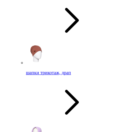
шапки трикотаж, драп