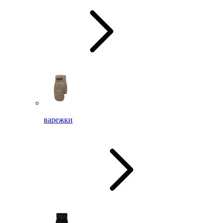
варежки