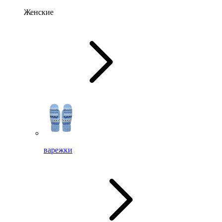
Женские
варежки