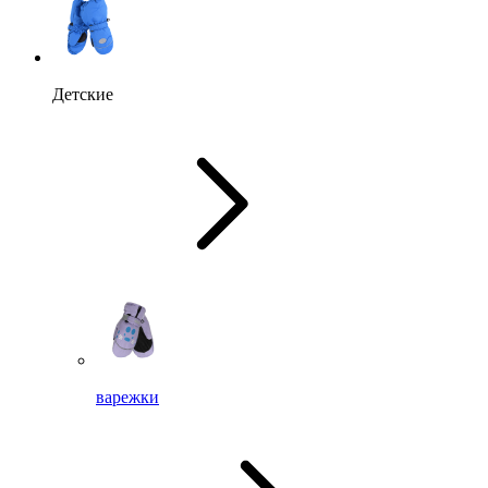
Детские
варежки