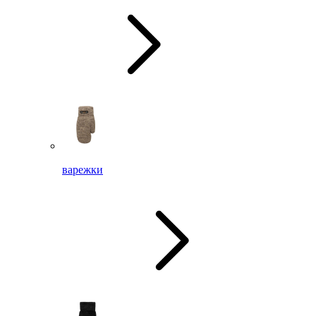
варежки