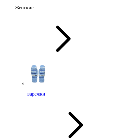
Женские
варежки