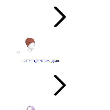
шапки трикотаж, драп