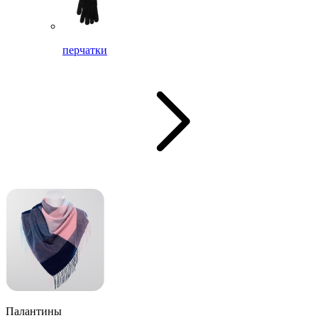
перчатки
Палантины