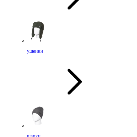
ушанки
шапки