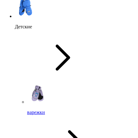
Детские
варежки