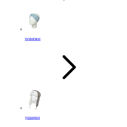
повязки
ушанки