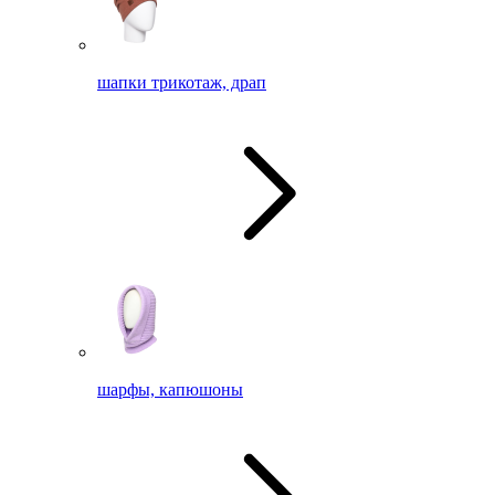
шапки трикотаж, драп
шарфы, капюшоны