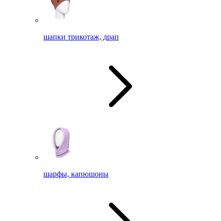
шапки трикотаж, драп
шарфы, капюшоны