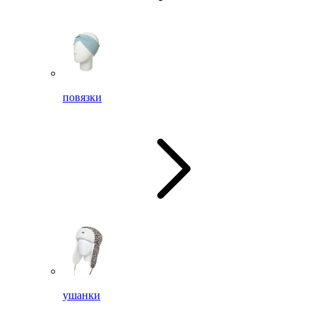
повязки
ушанки