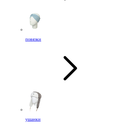
повязки
ушанки