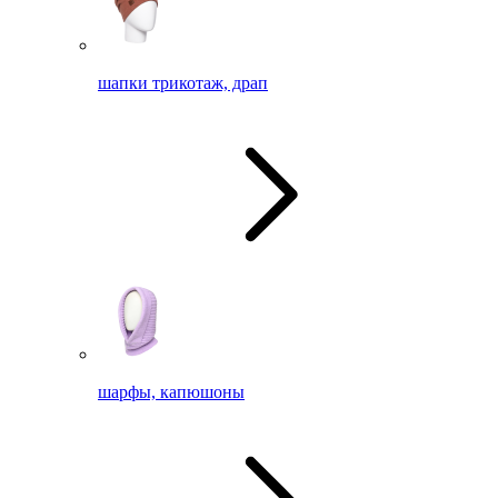
шапки трикотаж, драп
шарфы, капюшоны