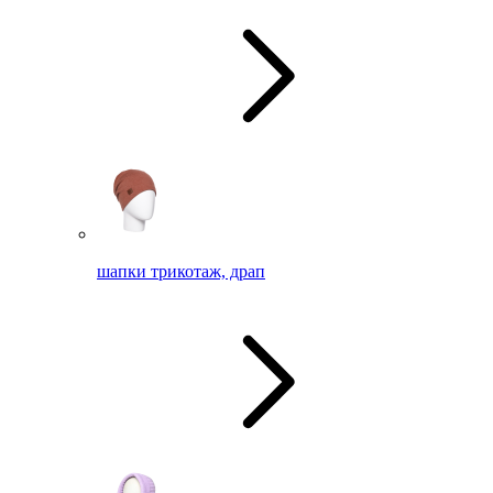
шапки трикотаж, драп