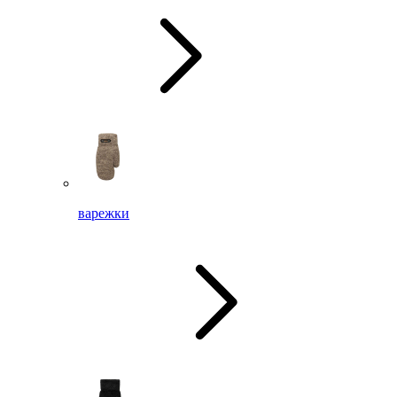
варежки