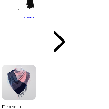
перчатки
Палантины