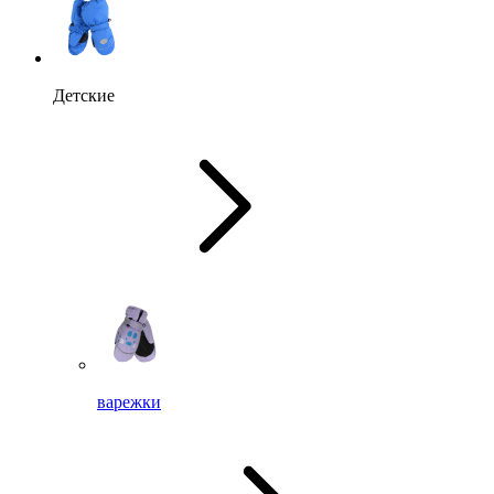
Детские
варежки