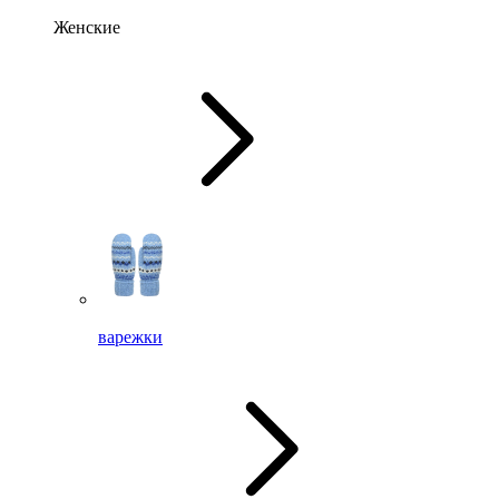
Женские
варежки