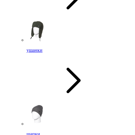
ушанки
шапки