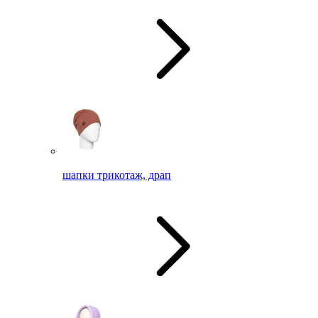
шапки трикотаж, драп