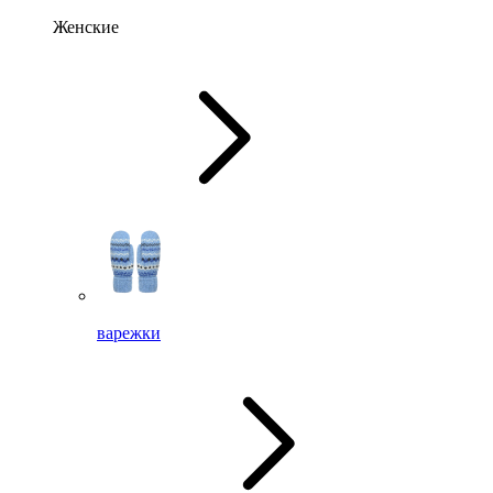
Женские
варежки