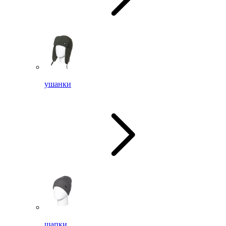
ушанки
шапки