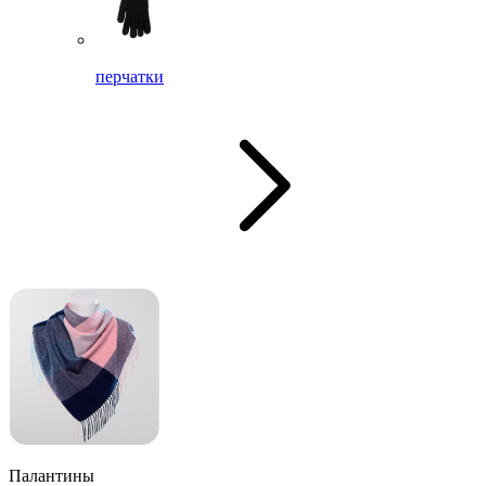
перчатки
Палантины