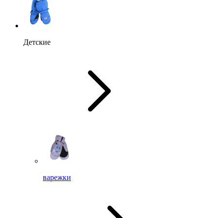
Детские
варежки