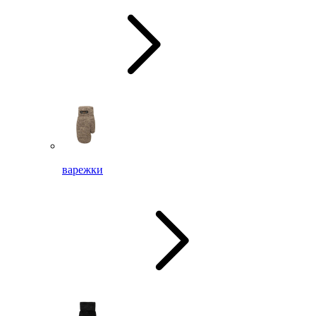
варежки