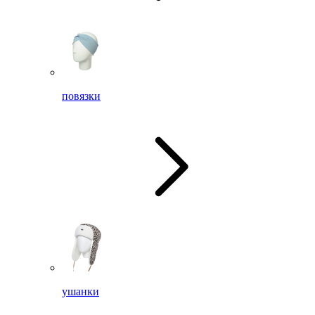
повязки
ушанки