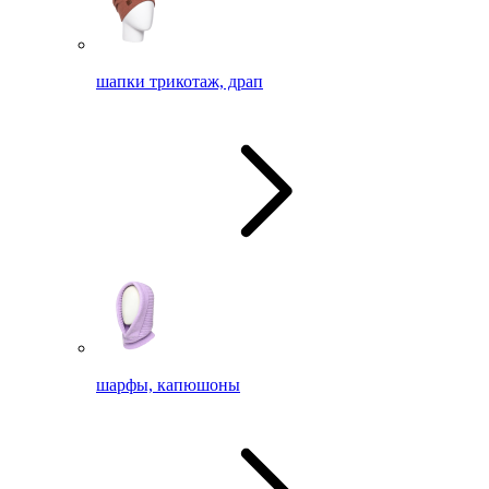
шапки трикотаж, драп
шарфы, капюшоны