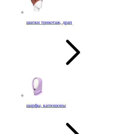
шапки трикотаж, драп
шарфы, капюшоны