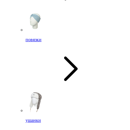
повязки
ушанки