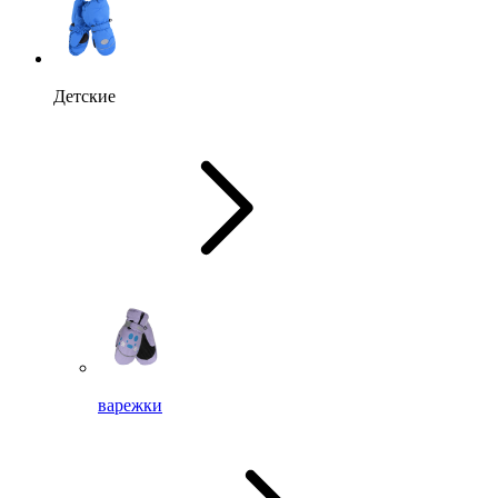
Детские
варежки