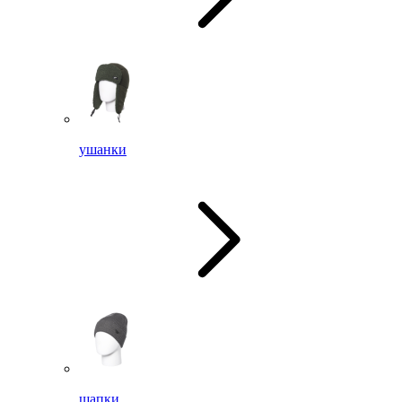
ушанки
шапки