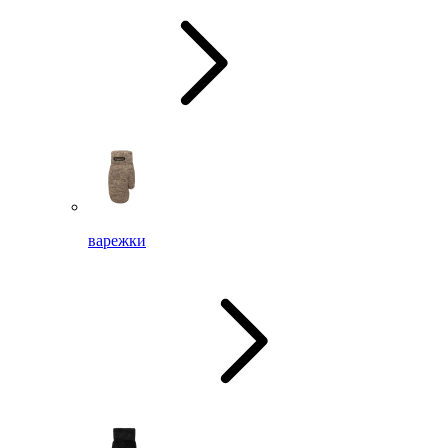
варежки