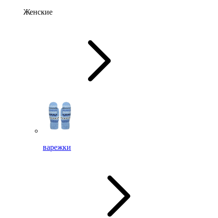
Женские
варежки