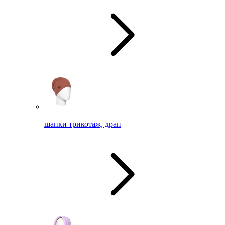
шапки трикотаж, драп