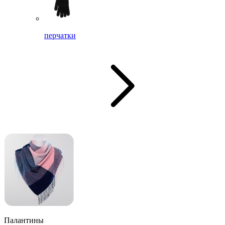
перчатки
Палантины