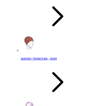
шапки трикотаж, драп