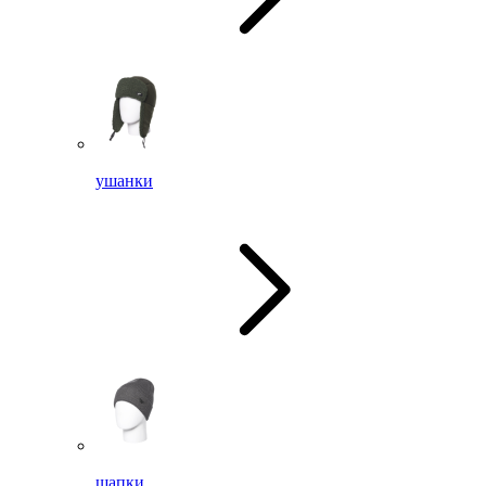
ушанки
шапки