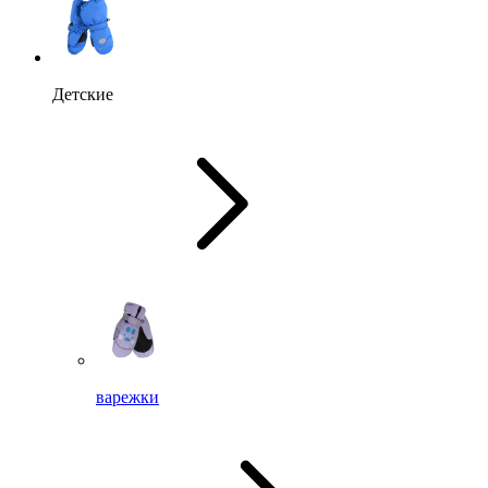
Детские
варежки