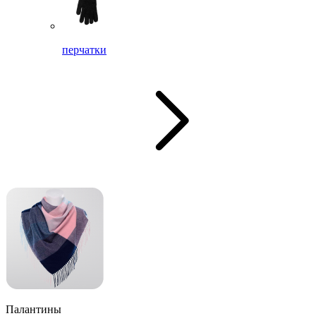
перчатки
Палантины