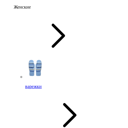
Женские
варежки