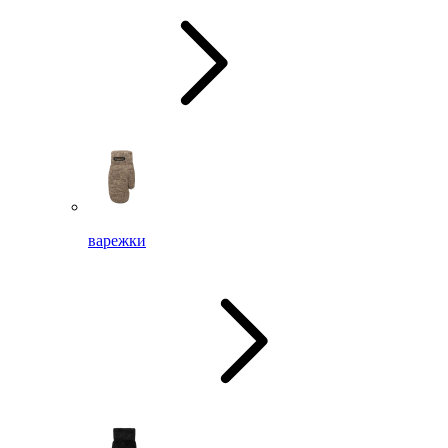
варежки