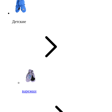
Детские
варежки