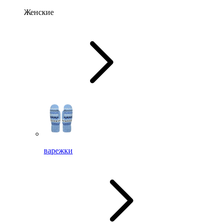
Женские
варежки