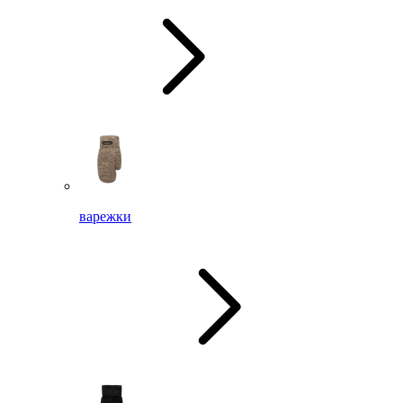
варежки