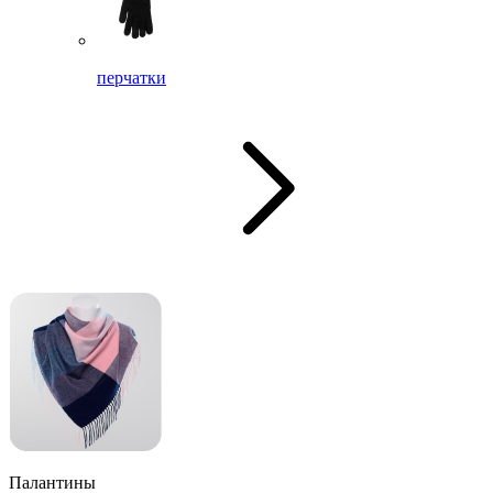
перчатки
Палантины