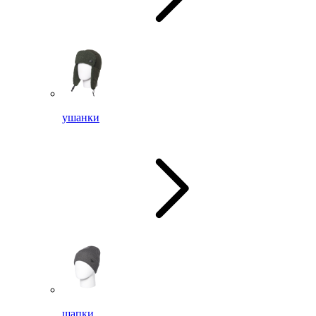
ушанки
шапки