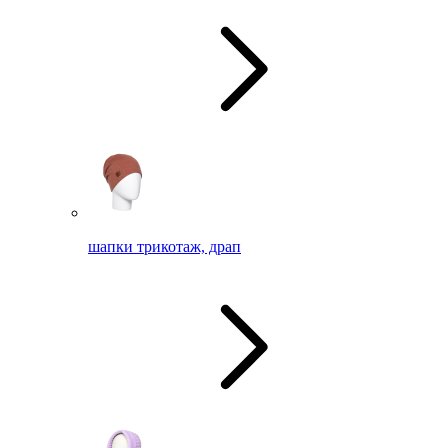
шапки трикотаж, драп