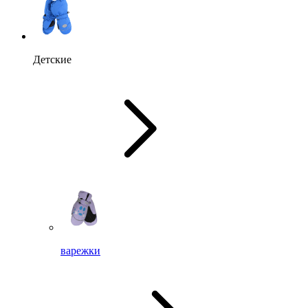
Детские
варежки