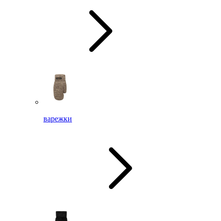
варежки