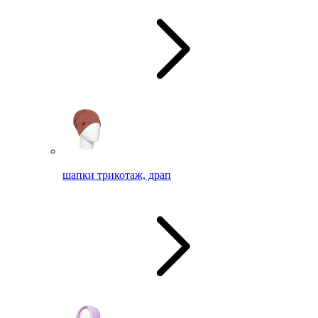
шапки трикотаж, драп