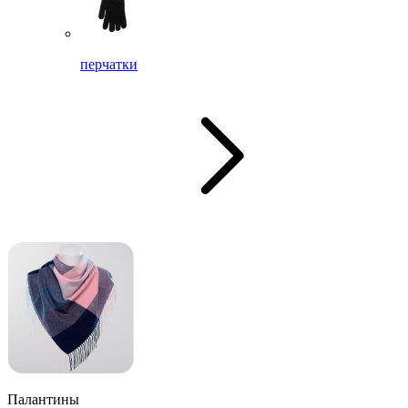
перчатки
Палантины