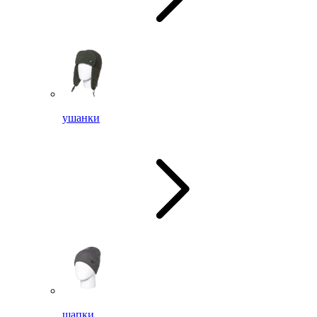
ушанки
шапки