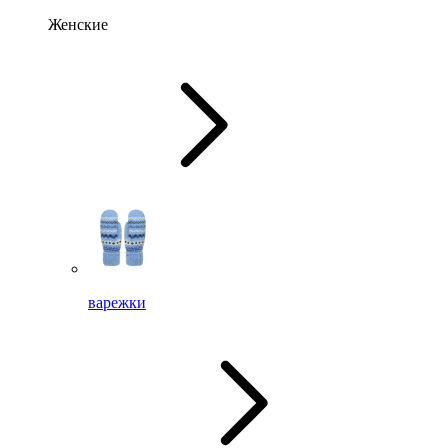
Женские
варежки