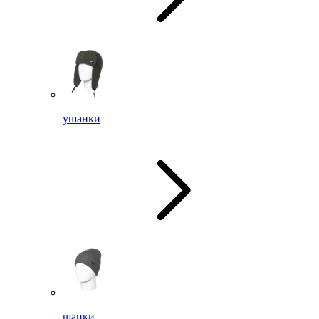
ушанки
шапки