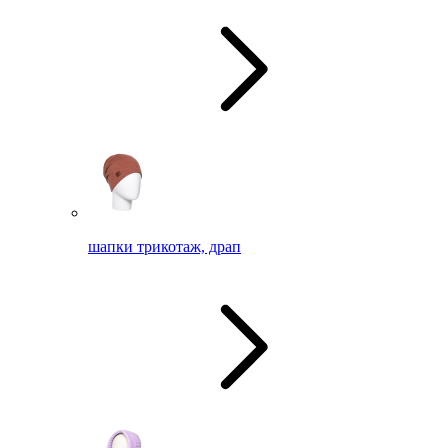
шапки трикотаж, драп