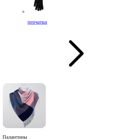
перчатки
Палантины