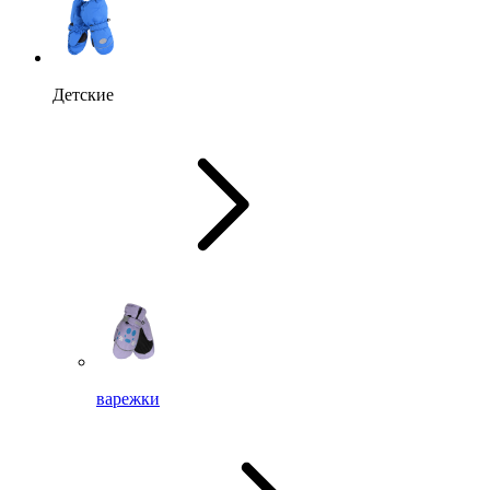
Детские
варежки