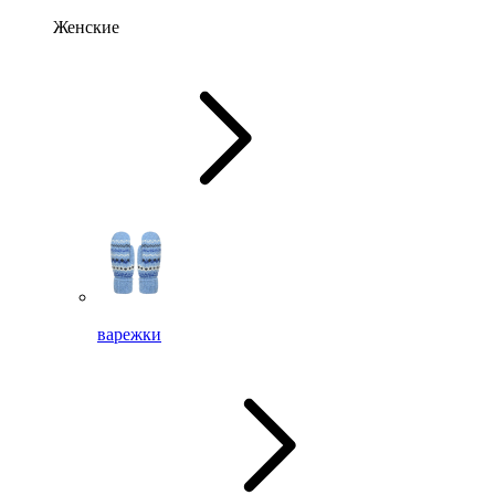
Женские
варежки