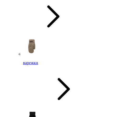
варежки