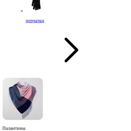
перчатки
Палантины