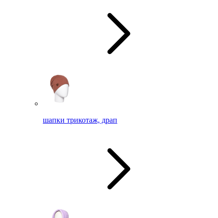
шапки трикотаж, драп