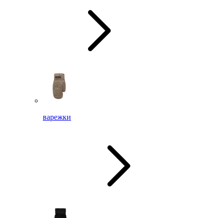
варежки