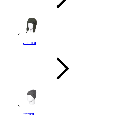
ушанки
шапки