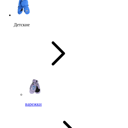
Детские
варежки