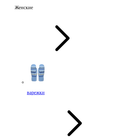
Женские
варежки