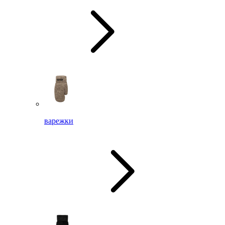
варежки