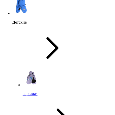
Детские
варежки