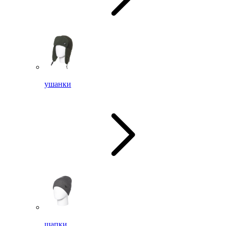
ушанки
шапки