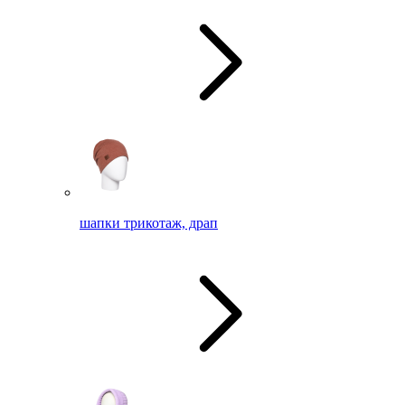
шапки трикотаж, драп