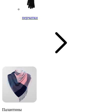
перчатки
Палантины