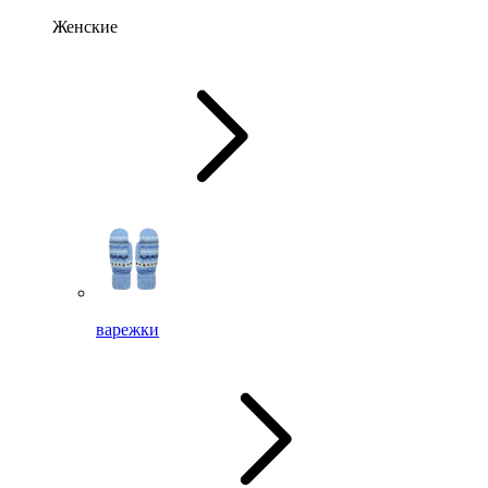
Женские
варежки