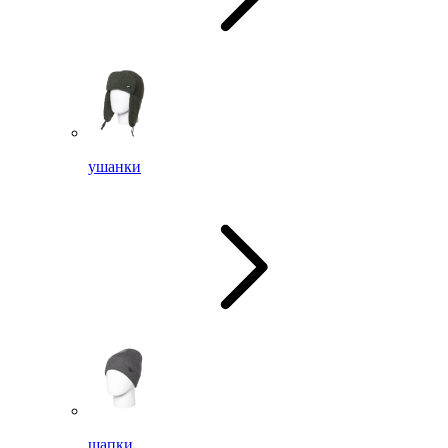
ушанки
шапки