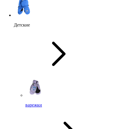
Детские
варежки