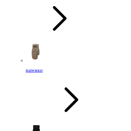
варежки