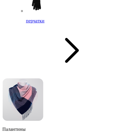
перчатки
Палантины