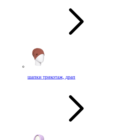
шапки трикотаж, драп