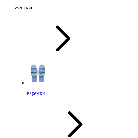
Женские
варежки