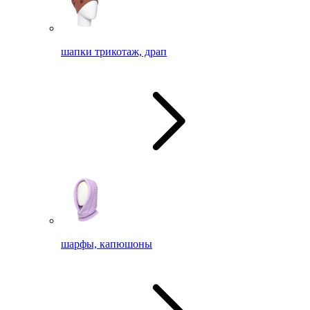
шапки трикотаж, драп
шарфы, капюшоны