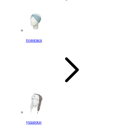
повязки
ушанки