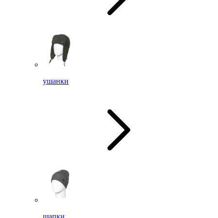
ушанки
шапки