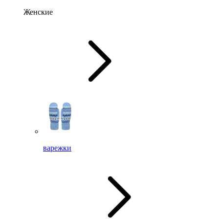
Женские
варежки