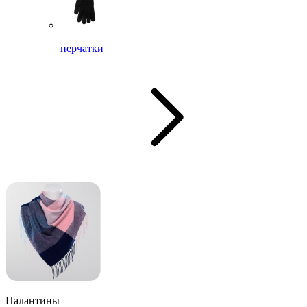
перчатки
Палантины