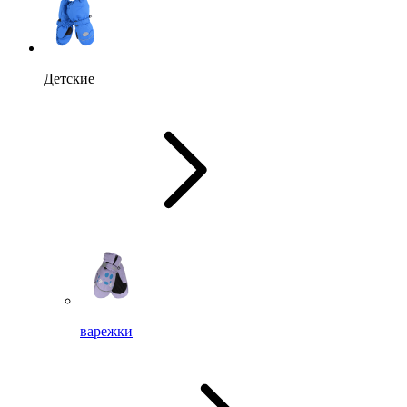
Детские
варежки