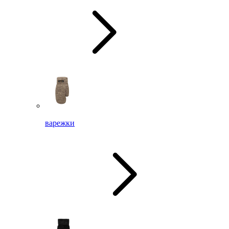
варежки