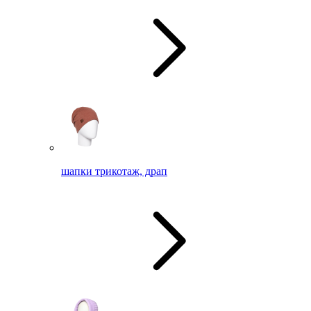
шапки трикотаж, драп