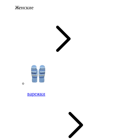
Женские
варежки