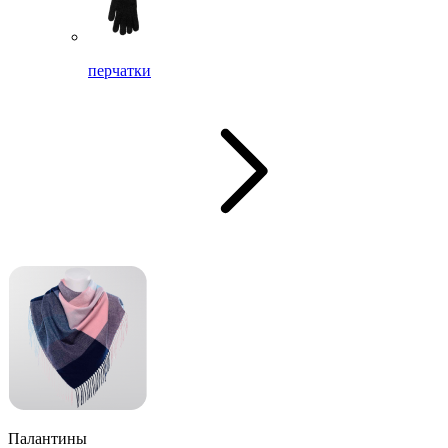
перчатки
Палантины