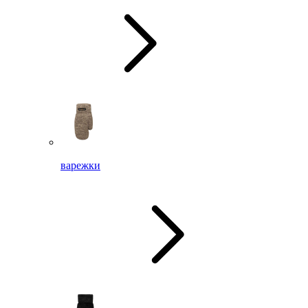
варежки