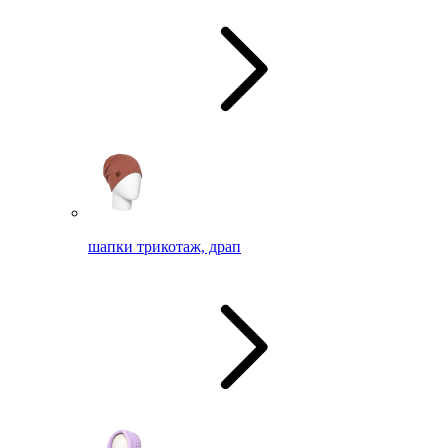
шапки трикотаж, драп