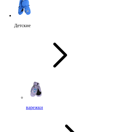
Детские
варежки