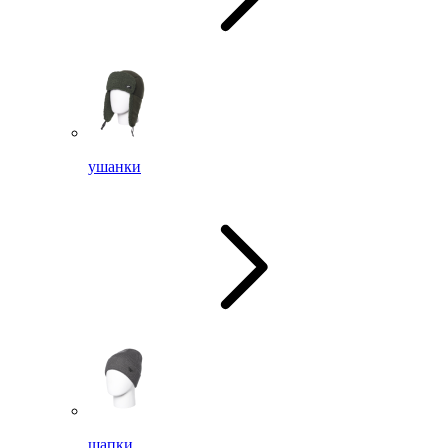
ушанки
шапки